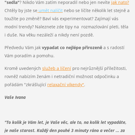
"sedla"
?
Nikdo Vám zatím neporadil nebo jen nevíte
jak nato?
Chtěly by jste se
umět nalíčit
nebo se líčíte několik let stejně a
toužíte po změně? Baví vás experimentovat? Zajímají vás
modní trendy?
Naleznete zde tipy na rozmazlování pleti, těla
i duše. Na věku nezáleží a nikdy není pozdě.
Předvedu Vám jak
vypadat co nejlépe přirozeně
a s radostí
Vám poradím a pomohu.
Kromě uvedených
služeb a líčení
pro nejrůznější příležitosti,
rovněž nabízím ženám i netradiční možnost odpočinku a
pořádám "zkrášlující
relaxační víkendy"
.
Vaše Ivana
"To kolik je Vám let, je Vaše věc, ale to, na kolik let vypadáte,
je naše starost. Každý den pouhé 3 minuty ráno a večer ... za