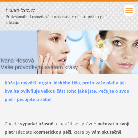
ivanavizaz.cz
Profesionální kosmetické poradenství v oblasti péče o pleť
a líčení.
Kůže je největší orgán lidského těla, proto vaše pleť a její
kvalita ovlivňuje velkou část toho jaké jste. Pečujte o svou
pleť - pečujete o sebe!
Chcete
vypadat úžasně
a
naučit se správně
pečovat o svoji
pleť
?
Hledáte
kosmetickou péči
, která by
vám skutečně