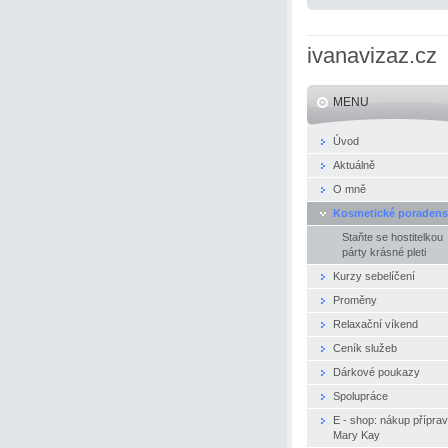
ivanavizaz.cz
MENU
Úvod
Aktuálně
O mně
Kosmetické poradens
Staňte se hostitelkou
párty krásné pleti
Kurzy sebelíčení
Proměny
Relaxační víkend
Ceník služeb
Dárkové poukazy
Spolupráce
E - shop: nákup přípra
Mary Kay