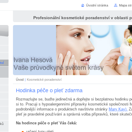
Úvodní stránka
Mapa st
Profesionální kosmetické poradenství v oblasti pé
tví
Úvod
|
Kosmetické poradenství
Hodinka péče o pleť zdarma
Rozmazlujte se, buďte jedinečná a dopřejte si bezplatnou hodinku p
si to. Pracuji s hypoalergenními přípravky kosmetické společnosti 
podrobnější informace o produktech navštivte stránky
Mary Kay
).
Zá
pleť je pravdelné používání a správná volba přípravků, které skuteč
Na hodince péče o pleť Vás čeká:
vků
určení typu pleti,