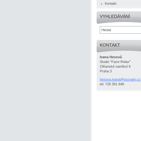
Kontakt
VYHLEDÁVÁNÍ
KONTAKT
Ivana Hesová
Studio "Face-Relax"
Olšanské naměstí 6
Praha 3
hesova.i
vana@sez
nam.cz
tel: 728 381 848