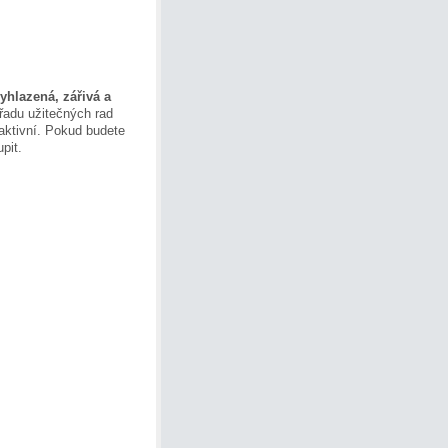
yhlazená, zářivá a
řadu užitečných rad
aktivní. Pokud budete
upit.