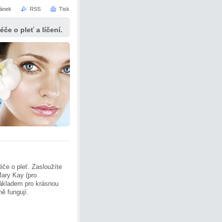
ránek
RSS
Tisk
če o pleť a líčení.
éče o pleť. Zasloužíte
Mary Kay (pro
kladem pro krásnou
ně fungují.