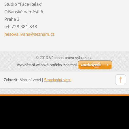
Studio "Face-Relax"
Olšanské naměstí 6
Praha 3
tel: 728 381 848
hesova.i
vana@sez
nam.cz
© 2013 Všechna práva vyhrazena.
Vytvořte si webové stránky zdarma!
Zobrazit:
Mobilní verzi
|
Standardní verzi