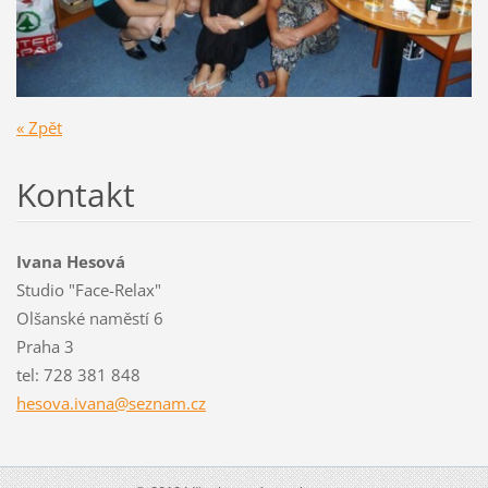
« Zpět
Kontakt
Ivana Hesová
Studio "Face-Relax"
Olšanské naměstí 6
Praha 3
tel: 728 381 848
hesova.i
vana@sez
nam.cz