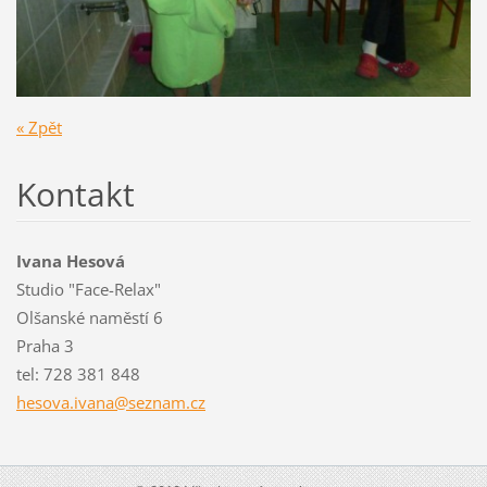
« Zpět
Kontakt
Ivana Hesová
Studio "Face-Relax"
Olšanské naměstí 6
Praha 3
tel: 728 381 848
hesova.i
vana@sez
nam.cz