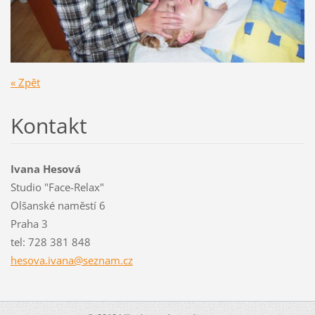
« Zpět
Kontakt
Ivana Hesová
Studio "Face-Relax"
Olšanské naměstí 6
Praha 3
tel: 728 381 848
hesova.i
vana@sez
nam.cz