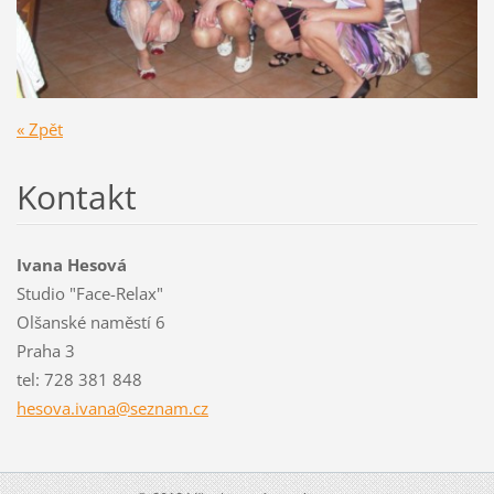
« Zpět
Kontakt
Ivana Hesová
Studio "Face-Relax"
Olšanské naměstí 6
Praha 3
tel: 728 381 848
hesova.i
vana@sez
nam.cz